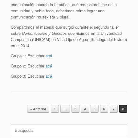
comunicación aborda la temática, qué recepción tiene en la
comunidad y sobre todo, debatimos cómo lograr una
comunicación no sexista y plural.
Compartimos el material que surgió durante el segundo taller
sobre
Comunicación y Géneros
que hicimos en la Universidad
Campesina (UNICAM) en Villa Ojo de Agua (Santiago del Estero)
en el 2014.
Grupo 1: Escuchar
acá
Grupo 2: Escuchar
acá
Grupo 3: Escuchar
acá
Navegador de artículos
« Anterior
1
…
3
4
5
6
7
8
Buscar: