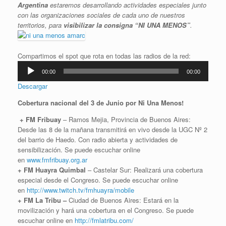
Argentina
estaremos desarrollando actividades especiales junto
con las organizaciones sociales de cada uno de nuestros
territorios, para
visibilizar la consigna “NI UNA MENOS”
.
Compartimos el spot que rota en todas las radios de la red:
Reproductor
00:00
00:00
de
audio
Descargar
Cobertura nacional del 3 de Junio por Ni Una Menos!
+ FM Fribuay
– Ramos Mejia, Provincia de Buenos Aires:
Desde las 8 de la mañana transmitirá en vivo desde la UGC Nº 2
del barrio de Haedo. Con radio abierta y actividades de
sensibilización. Se puede escuchar online
en
www.fmfribuay.org.ar
+ FM Huayra Quimbal
– Castelar Sur: Realizará una cobertura
especial desde el Congreso. Se puede escuchar online
en
http://www.twitch.tv/fmhuayra/mobile
+ FM La Tribu –
Ciudad de Buenos Aires: Estará en la
movilización y hará una cobertura en el Congreso. Se puede
escuchar online en
http://fmlatribu.com/