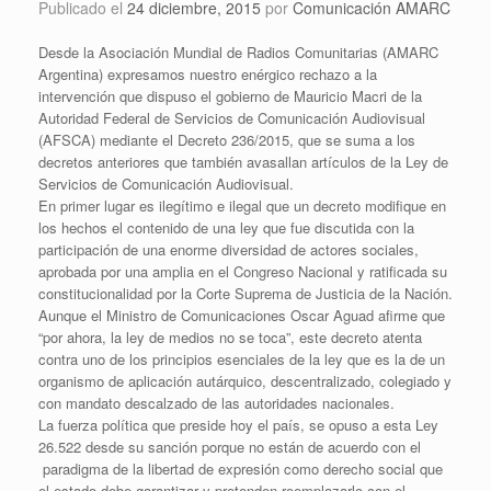
Publicado el
24 diciembre, 2015
por
Comunicación AMARC
Desde la Asociación Mundial de Radios Comunitarias (AMARC
Argentina) expresamos nuestro enérgico rechazo a la
intervención que dispuso el gobierno de Mauricio Macri de la
Autoridad Federal de Servicios de Comunicación Audiovisual
(AFSCA) mediante el Decreto 236/2015, que se suma a los
decretos anteriores que también avasallan artículos de la Ley de
Servicios de Comunicación Audiovisual.
En primer lugar es ilegítimo e ilegal que un decreto modifique en
los hechos el contenido de una ley que fue discutida con la
participación de una enorme diversidad de actores sociales,
aprobada por una amplia en el Congreso Nacional y ratificada su
constitucionalidad por la Corte Suprema de Justicia de la Nación.
Aunque el Ministro de Comunicaciones Oscar Aguad afirme que
“por ahora, la ley de medios no se toca”, este decreto atenta
contra uno de los principios esenciales de la ley que es la de un
organismo de aplicación autárquico, descentralizado, colegiado y
con mandato descalzado de las autoridades nacionales.
La fuerza política que preside hoy el país, se opuso a esta Ley
26.522 desde su sanción porque no están de acuerdo con el
paradigma de la libertad de expresión como derecho social que
el estado debe garantizar y pretenden reemplazarlo con el